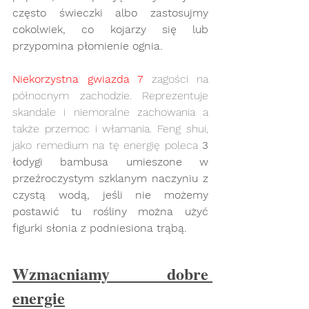
często świeczki albo zastosujmy  
cokolwiek, co kojarzy się lub 
przypomina płomienie ognia.
Niekorzystna gwiazda 7
 zagości na 
północnym zachodzie. Reprezentuje 
skandale i niemoralne zachowania a 
także przemoc i włamania. Feng shui, 
jako remedium na tę energię poleca 
3 
łodygi bambusa umieszone w 
przeźroczystym szklanym naczyniu z 
czystą wodą, jeśli nie możemy 
postawić tu rośliny można użyć 
figurki słonia z podniesiona trąbą. 
Wzmacniamy dobre 
energie