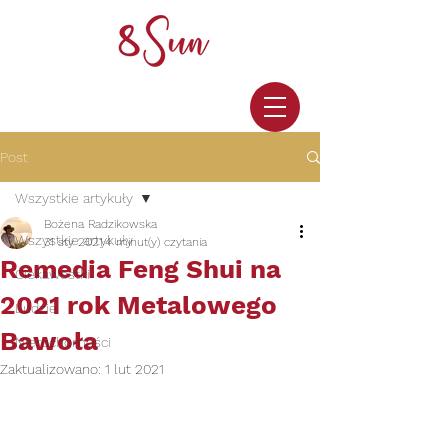
Post
Wszystkie artykuły
Bożena Radzikowska
Wszystkie artykuły
31 sty 2021
4 minut(y) czytania
Remedia Feng Shui na
Ciekawostki
2021 rok Metalowego
Ludzie
Bawoła
Nieruchomości
Zaktualizowano:
1 lut 2021