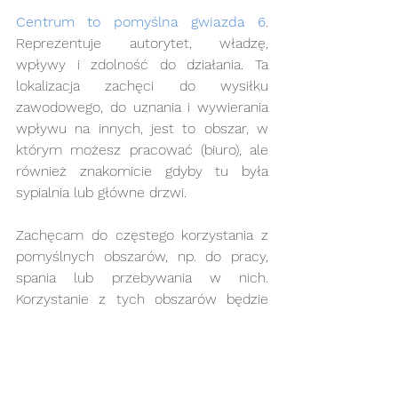
Centrum to pomyślna gwiazda 6
. 
Reprezentuje autorytet, władzę, 
wpływy i zdolność do działania. Ta 
lokalizacja zachęci do wysiłku 
zawodowego, do uznania i wywierania 
wpływu na innych, jest to obszar, w 
którym możesz pracować (biuro), ale 
również znakomicie gdyby tu była 
sypialnia lub główne drzwi.
Zachęcam do częstego korzystania z 
pomyślnych obszarów, np. do pracy, 
spania lub przebywania w nich. 
Korzystanie z tych obszarów będzie 
wspierać twoje konkretne 
przedsięwzięcia. Nawet jeśli nie 
przebywasz w tych miejscach ale , 
masz tam radio lub telewizor, czy 