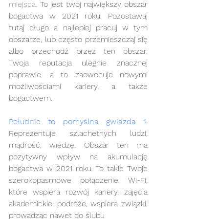
miejsca.
 To jest twój największy obszar 
bogactwa w 2021 roku. Pozostawaj 
tutaj długo a najlepiej pracuj w tym 
obszarze, lub często przemieszczaj się 
albo przechodź przez ten obszar. 
Twoja reputacja ulegnie znacznej 
poprawie, a to zaowocuje nowymi 
możliwościami kariery, a także 
bogactwem.
Południe to pomyślna gwiazda 1
. 
Reprezentuje szlachetnych ludzi, 
mądrość, wiedzę. Obszar ten ma 
pozytywny wpływ na akumulację 
bogactwa w 2021 roku. To takie Twoje 
szerokopasmowe połączenie, Wi-Fi, 
które wspiera rozwój kariery, zajęcia 
akademickie, podróże, wspiera związki, 
prowadząc nawet do ślubu