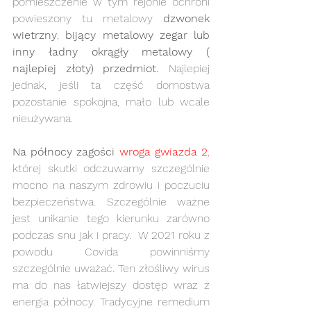
pomieszczenie w tym rejonie ochroni 
powieszony tu metalowy 
dzwonek 
wietrzny
, 
bijący metalowy zegar lub 
inny ładny okrągły metalowy ( 
najlepiej złoty) przedmiot.
 Najlepiej 
jednak, jeśli ta część domostwa 
pozostanie spokojna, mało lub wcale 
nieużywana.
Na północy zagości 
wroga gwiazda 2
,
której skutki odczuwamy szczególnie 
mocno na naszym zdrowiu i poczuciu 
bezpieczeństwa. Szczególnie ważne 
jest unikanie tego kierunku zarówno 
podczas snu jak i pracy.  W 2021 roku z 
powodu Covida powinniśmy 
szczególnie uważać. Ten złośliwy wirus 
ma do nas łatwiejszy dostęp wraz z 
energia północy. Tradycyjne remedium 