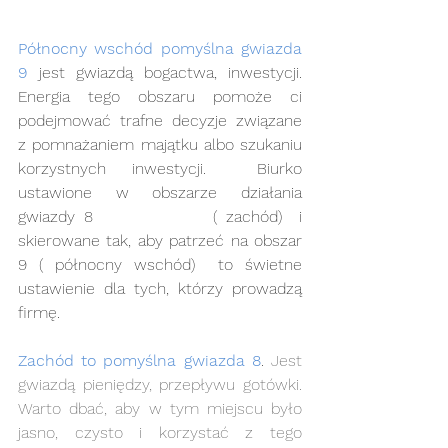
Północny wschód pomyślna gwiazda 
9
 jest gwiazdą bogactwa, inwestycji. 
Energia tego obszaru pomoże ci 
podejmować trafne decyzje związane 
z pomnażaniem majątku albo szukaniu 
korzystnych inwestycji.  Biurko 
ustawione w obszarze działania 
gwiazdy 8              ( zachód)  i 
skierowane tak, aby patrzeć na obszar 
9 ( północny wschód)  to świetne 
ustawienie dla tych, którzy prowadzą 
firmę.
Zachód to pomyślna gwiazda 8
.
 Jest 
gwiazdą pieniędzy, przepływu gotówki. 
Warto dbać, aby w tym miejscu było 
jasno, czysto i korzystać z tego 