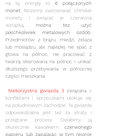
na tę energię to 
6 połączonych 
monet
. Możemy zastosować chińskie 
monety i związać je czerwona 
wstążką, 
można tez użyć 
jakichkolwiek metalowych ozdób.
Przedmiotów z brązu, miedzi, żelaza 
lub mosiądzu, ale najlepiej nie spać z 
głowa na północ, nie pracować z 
twarzą skierowana na północ i unikać 
dłuższego przebywania w północnej 
części mieszkania.
Niekorzystna gwiazda 3
 związana
 z 
konfliktami i sprzeczkami ulokuje się 
na południowym zachodzie. Ta gwiazda 
odpowiedzialna jest też za straty i 
przegrane procesy. Osłabimy ją 
skutecznie kawałkiem 
czerwonego 
papieru, lub zapalając w tym rejonie 