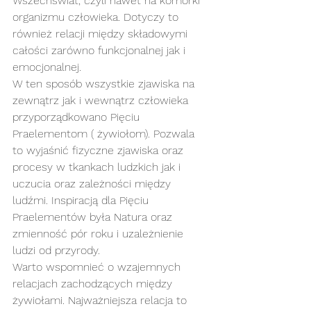
Wszechświat, czyli nawet na komórki 
organizmu człowieka. Dotyczy to 
również relacji między składowymi 
całości zarówno funkcjonalnej jak i 
emocjonalnej.
W ten sposób wszystkie zjawiska na 
zewnątrz jak i wewnątrz człowieka 
przyporządkowano Pięciu 
Praelementom ( żywiołom). Pozwala 
to wyjaśnić fizyczne zjawiska oraz 
procesy w tkankach ludzkich jak i 
uczucia oraz zależności między 
ludźmi. Inspiracją dla Pięciu 
Praelementów była Natura oraz 
zmienność pór roku i uzależnienie 
ludzi od przyrody.
Warto wspomnieć o wzajemnych 
relacjach zachodzących między 
żywiołami. Najważniejsza relacja to 