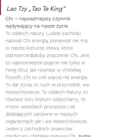
Lao Tzy „Tao Te King”
Chi – najważniejszy czynnik 
wpływający na nasze życie
.
To oddech natury. Ludzie zachodu 
nazwali Chi energią, ponieważ nie ma 
w naszej kulturze słowa, które 
odzwierciedlałoby znaczenie Chi. Jest 
to najistotniejsze pojęcie nie tylko w 
Feng-Shui, ale również w chińskiej 
filozofii. Chi to coś więcej niż energia. 
To dar życia, to ruch w przyrodzie, we 
Wszechświecie. To oddech Natury, to 
również tlen, którym oddychamy. To 
motor wszelkich procesów i sił 
działających zarówno w naszych 
organizmach jak i we Wszechświecie. 
Jeden z zachodnich znawców 
medycyny chińskiej nazywa Chi „
sumą 