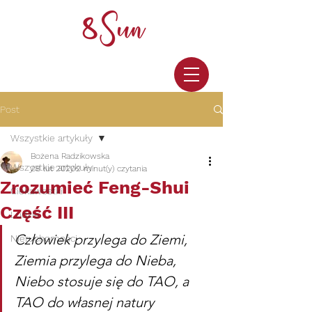
Post
Wszystkie artykuły
Bożena Radzikowska
Wszystkie artykuły
28 lut 2020
2 minut(y) czytania
Zrozumieć Feng-Shui
Ciekawostki
Część III
Ludzie
Człowiek przylega do Ziemi, 
Nieruchomości
Ziemia przylega do Nieba, 
Niebo stosuje się do TAO, a 
TAO do własnej natury